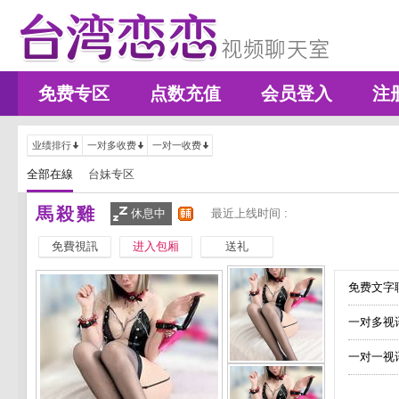
免费专区
点数充值
会员登入
注
业绩排行
一对多收费
一对一收费
全部在線
台妹专区
馬殺雞
休息中
最近上线时间 :
免費視訊
进入包厢
送礼
免费文字聊
一对多视
一对一视