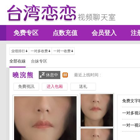
免费专区
点数充值
会员登入
注
业绩排行
一对多收费
一对一收费
全部在線
台妹专区
曉浣熊
休息中
最近上线时间 :
免費視訊
进入包厢
送礼
免费文字聊
一对多视
一对一视