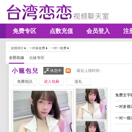
免费专区
点数充值
会员登入
注
业绩排行
一对多收费
一对一收费
全部在線
台妹专区
小籠包兒
休息中
最近上线时间 :
免費視訊
进入包厢
送礼
免费文字聊
一对多视
一对一视