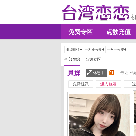
免费专区
点数充值
业绩排行
一对多收费
一对一收费
全部在線
台妹专区
貝娣
休息中
最近上线
免費視訊
进入包厢
送