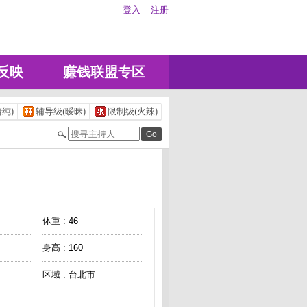
登入
注册
反映
赚钱联盟专区
纯)
辅导级(暧昧)
限制级(火辣)
体重 : 46
身高 : 160
区域 : 台北市