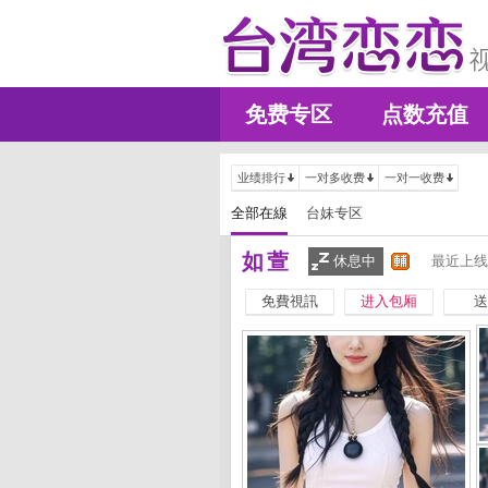
免费专区
点数充值
业绩排行
一对多收费
一对一收费
全部在線
台妹专区
如萱
休息中
最近上线
免費視訊
进入包厢
送