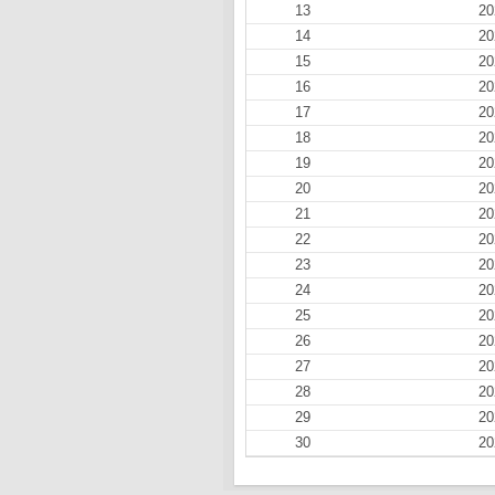
13
20
14
20
15
20
16
20
17
20
18
20
19
20
20
20
21
20
22
20
23
20
24
20
25
20
26
20
27
20
28
20
29
20
30
20