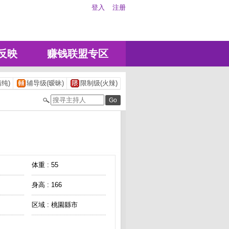
登入
注册
反映
赚钱联盟专区
纯)
辅导级(暧昧)
限制级(火辣)
体重 : 55
身高 : 166
区域 : 桃園縣市