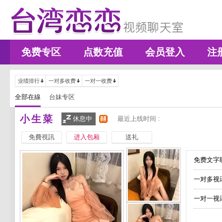
免费专区
点数充值
会员登入
注
业绩排行
一对多收费
一对一收费
全部在線
台妹专区
小生菜
休息中
最近上线时间 :
免費視訊
进入包厢
送礼
免费文字聊
一对多视
一对一视