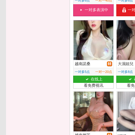
一对多8点
一对一40点
一对多8点
一对多表演中
一
越南諾桑
大濕姐兒
一对多5点
一对一20点
一对多8点
在线上
看免费视讯
看免