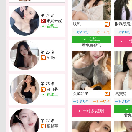
第 24 名
米妮米妮
映恩
財務阮阮
在线上
一对多8点
一对一30点
一对多8点
在线上
一
看免费视讯
第 25 名
Miffy
第 26 名
白日夢
久菜和子
馬寶兒
在线上
一对多8点
一对一50点
一对多5点
一对多表演中
看免
第 27 名
蔓越莓