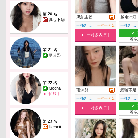
第 20 名
黑絲主管
越南沛妍
真心卜騙
一对多8点
一对一30点
一对多8点
一对多表演中
看免
第 21 名
夏若熙
第 22 名
Moona
雨沐兒
經驗不足
忙線中
一对多8点
一对一30点
一对多8点
一对多表演中
看免
第 23 名
Remeii