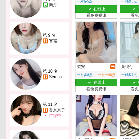
一对多5点
一对多5点
簡丹
在线上
看免费视讯
看免
第 9 名
寒霜
梨安
黃悅兮
第 10 名
一对多8点
一对一50点
一对多7点
Serena
在线上
看免费视讯
看免
第 11 名
香奈奈子
忙線中