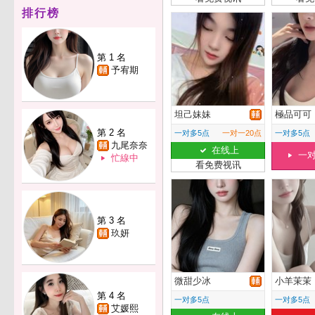
排行榜
第 1 名
予宥期
坦己妹妹
極品可可
第 2 名
一对多5点
一对一20点
一对多5点
九尾奈奈
在线上
一
忙線中
看免费视讯
第 3 名
玖妍
微甜少冰
小羊茉茉
第 4 名
一对多5点
一对多5点
艾媛熙