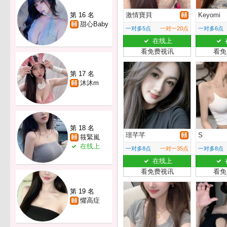
第 16 名
激情寶貝
Keyomi
甜心Baby
一对多5点
一对一20点
一对多6点
在线上
看免费视讯
看免
第 17 名
沐沐m
第 18 名
璟芊芊
S
筱緊嵐
在线上
一对多8点
一对一35点
一对多8点
在线上
看免费视讯
看免
第 19 名
懼高症