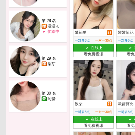
第 28 名
涵涵ㄦ
忙線中
薄荷醣
嫩嫩菊花
一对多8点
一对一35点
一对多6点
在线上
看免费视讯
看免
第 29 名
梨芽
第 30 名
阿蠻
歆朵
歐蕾寶比
一对多8点
一对一30点
一对多8点
在线上
看免费视讯
看免