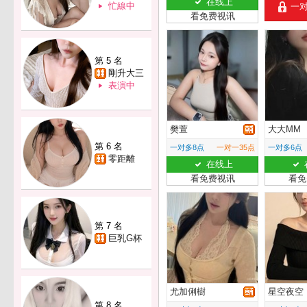
在线上
忙線中
一
看免费视讯
第 5 名
剛升大三
表演中
樊萱
大大MM
第 6 名
一对多8点
一对一35点
一对多6点
零距離
在线上
看免费视讯
看免
第 7 名
巨乳G杯
尤加俐樹
星空夜空
第 8 名