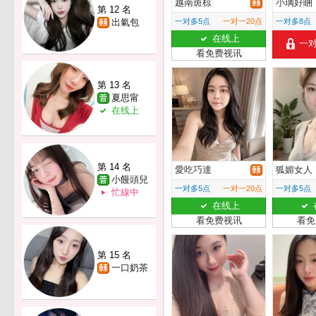
越南斑椋
小璃好睏
第 12 名
出氣包
一对多5点
一对一20点
一对多8点
在线上
一
看免费视讯
第 13 名
夏思甯
在线上
第 14 名
愛吃巧達
狐媚女人
小饅頭兒
一对多5点
一对一20点
一对多5点
忙線中
在线上
看免费视讯
看免
第 15 名
一口奶茶