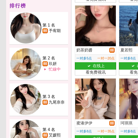
排行榜
第 1 名
予宥期
奶茶奶醬
夏若熙
第 2 名
一对多5点
一对一20点
一对多8点
玖妍
在线上
忙線中
看免费视讯
看免
第 3 名
九尾奈奈
蜜液伊伊
珂琪琪
第 4 名
一对多8点
一对一35点
一对多8点
艾媛熙