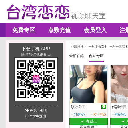
免费专区
点数充值
会员登入
注
业绩排行
一对多收费
一对一收费
下载手机 APP
随时与你视讯聊天
全部在線
台妹专区
紋蚊公主
代課班長
APP使用說明
一对多5点
一对一20点
一对多5点
QRcode說明
在线上
看免费视讯
看免