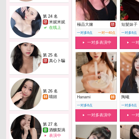
第 24 名
米妮米妮
極品大嬸
短髮妹子
在线上
一对多8点
一对一40点
一对多8点
一对多表演中
一
第 25 名
真心卜騙
第 26 名
喵妞
Hanami
陶曦
一对多8点
一对多8点
一对多表演中
一
第 27 名
酒釀梨渦
表演中