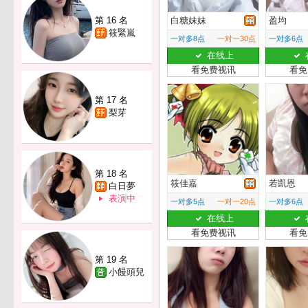
第 16 名
白糖妹妹
盈均
筱緊嵐
一对多8点
一对一30点
一对多6点
在线上
看免费视讯
看免
第 17 名
梨芽
第 18 名
筱佳嘉
若凱恩
白日夢
表演中
一对多5点
一对一20点
一对多6点
在线上
看免费视讯
看免
第 19 名
小饅頭兒