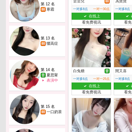
雲雲兒
馮寶寶
第 12 名
寒霜
一对多8点
一对一30点
一对多8点
在线上
看免费视讯
看免
第 13 名
懼高症
第 14 名
白兔糖
閔又喜
夏思甯
一对多6点
一对一25点
一对多8点
表演中
在线上
看免费视讯
看免
第 15 名
一口奶茶