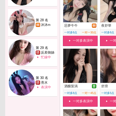
第 28 名
沐沐m
惡夢牛牛
夜舒華
一对多8点
一对一30点
一对多8点
一对多表演中
一
第 29 名
反差御姊
忙線中
第 30 名
熹水
酒釀梨渦
舒滑
表演中
一对多8点
一对一45点
一对多5点
一对多表演中
一