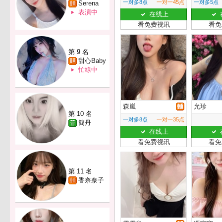
一对多8点
一对一45点
一对多5点
Serena
表演中
在线上
看免费视讯
看免
第 9 名
甜心Baby
忙線中
森嵐
允珍
第 10 名
一对多8点
一对一35点
簡丹
在线上
看免费视讯
看免
第 11 名
香奈奈子