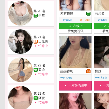
第 20 名
來有錢錢
蘋果醬
余笙
一对多5点
一对一20点
一对多8点
在线上
看免费视讯
看免
第 21 名
出氣包
忙線中
第 22 名
歡沁
戀戀香氣
鄭妹
忙線中
一对多6点
一对多8点
一对多表演中
一
第 23 名
阿蠻
忙線中