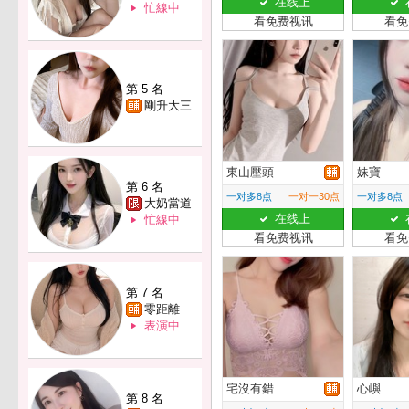
在线上
忙線中
看免费视讯
看免
第 5 名
剛升大三
東山壓頭
妹寶
第 6 名
一对多8点
一对一30点
一对多8点
大奶當道
在线上
忙線中
看免费视讯
看免
第 7 名
零距離
表演中
宅沒有錯
心嶼
第 8 名